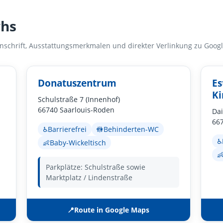
vhs
 Anschrift, Ausstattungsmerkmalen und direkter Verlinkung zu Goog
Donatuszentrum
Es
Ki
Schulstraße 7 (Innenhof)
66740 Saarlouis-Roden
Dai
667
♿
Barrierefrei
🚻
Behinderten-WC
♿
👶
Baby-Wickeltisch

Parkplätze: Schulstraße sowie
Marktplatz / Lindenstraße
📍
Route in Google Maps