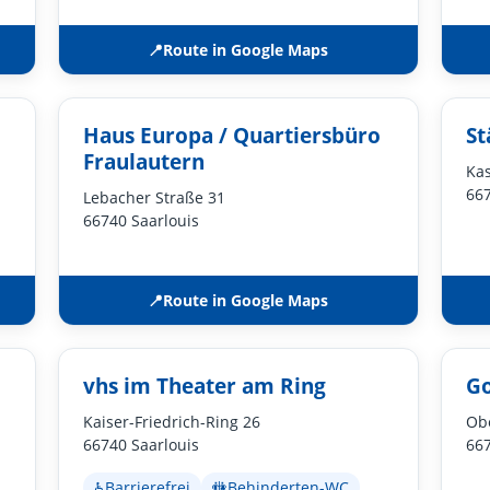
📍
Route in Google Maps
Haus Europa / Quartiersbüro
St
Fraulautern
Kas
667
Lebacher Straße 31
66740 Saarlouis
📍
Route in Google Maps
vhs im Theater am Ring
Go
Kaiser-Friedrich-Ring 26
Ob
66740 Saarlouis
667
♿
Barrierefrei
🚻
Behinderten-WC