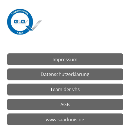
Impressum
Datenschutzerklärung
Team der vhs
AGB
www.saarlouis.de